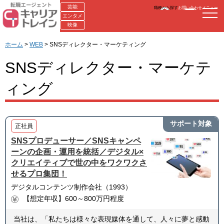
芸能
職種から探す
お問い合わせ
メニュー
エンタメ
映像
ホーム
>
WEB
> SNSディレクター・マーケティング
SNSディレクター・マーケテ
ィング
サポート対象
正社員
SNSプロデューサー／SNSキャンペ
ーンの企画・運用を統括／デジタル×
クリエイティブで世の中をワクワクさ
せるプロ集団！
デジタルコンテンツ制作会社（1993）
【想定年収】600～800万円程度
当社は、「私たちは様々な表現媒体を通して、人々に夢と感動