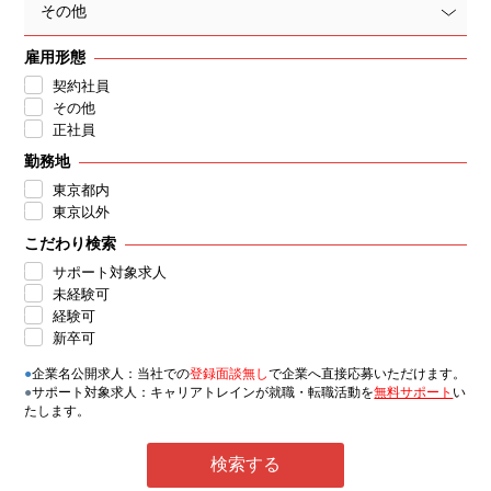
その他
雇用形態
契約社員
その他
正社員
勤務地
東京都内
東京以外
こだわり検索
サポート対象求人
未経験可
経験可
新卒可
●
企業名公開求人：当社での
登録面談無し
で企業へ直接応募いただけます。
●
サポート対象求人：キャリアトレインが就職・転職活動を
無料サポート
い
たします。