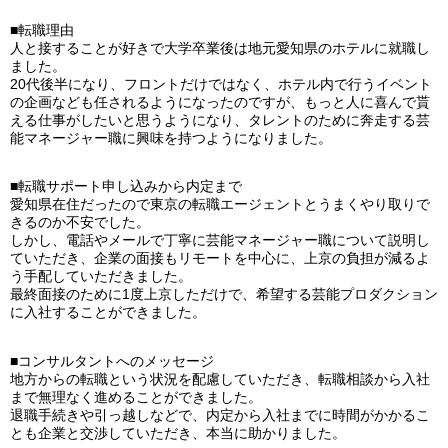
■転職理由
人と接することが好きで大学卒業後は地元愛知県のホテルに就職し
ました。
20代後半になり、フロントだけではなく、ホテル内で行うイベント
の企画なども任されるようになったのですが、もっと人に喜んで貰
える仕事がしたいと思うようになり、タレントのために奔走する芸
能マネージャー職に興味を持つようになりました。
■転職サポート申し込みから内定まで
愛知県在住だったので東京の転職エージェントとうまくやり取りで
きるのか不安でした。
しかし、電話やメールで丁寧に芸能マネージャー職について説明し
ていただき、企業の面接もリモートを中心に、上京の負担が減るよ
う手配していただきました。
最終面接のために1度上京しただけで、希望する芸能プロダクション
に入社することができました。
■コンサルタントへのメッセージ
地方からの転職という状況を配慮していただき、転職相談から入社
まで無理なく進めることができました。
退職手続きや引っ越しなどで、内定から入社までに時間がかかるこ
とも企業と交渉していただき、本当に助かりました。