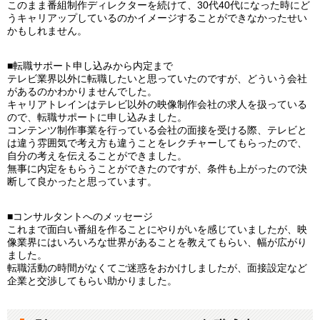
このまま番組制作ディレクターを続けて、30代40代になった時にど
うキャリアップしているのかイメージすることができなかったせい
かもしれません。
■転職サポート申し込みから内定まで
テレビ業界以外に転職したいと思っていたのですが、どういう会社
があるのかわかりませんでした。
キャリアトレインはテレビ以外の映像制作会社の求人を扱っている
ので、転職サポートに申し込みました。
コンテンツ制作事業を行っている会社の面接を受ける際、テレビと
は違う雰囲気で考え方も違うことをレクチャーしてもらったので、
自分の考えを伝えることができました。
無事に内定をもらうことができたのですが、条件も上がったので決
断して良かったと思っています。
■コンサルタントへのメッセージ
これまで面白い番組を作ることにやりがいを感じていましたが、映
像業界にはいろいろな世界があることを教えてもらい、幅が広がり
ました。
転職活動の時間がなくてご迷惑をおかけしましたが、面接設定など
企業と交渉してもらい助かりました。