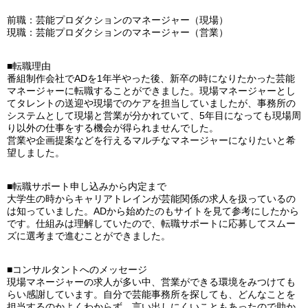
前職：芸能プロダクションのマネージャー（現場）
現職：芸能プロダクションのマネージャー（営業）
■転職理由
番組制作会社でADを1年半やった後、新卒の時になりたかった芸能
マネージャーに転職することができました。現場マネージャーとし
てタレントの送迎や現場でのケアを担当していましたが、事務所の
システムとして現場と営業が分かれていて、5年目になっても現場周
り以外の仕事をする機会が得られませんでした。
営業や企画提案などを行えるマルチなマネージャーになりたいと希
望しました。
■転職サポート申し込みから内定まで
大学生の時からキャリアトレインが芸能関係の求人を扱っているの
は知っていました。ADから始めたのもサイトを見て参考にしたから
です。仕組みは理解していたので、転職サポートに応募してスムー
ズに選考まで進むことができました。
■コンサルタントへのメッセージ
現場マネージャーの求人が多い中、営業ができる環境をみつけても
らい感謝しています。自分で芸能事務所を探しても、どんなことを
担当するのかよくわからず、言い出しにくいこともあったので助か