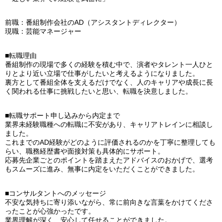
前職：番組制作会社のAD（アシスタントディレクター）
現職：芸能マネージャー
■転職理由
番組制作の現場で多くの経験を積む中で、演者やタレント一人ひと
りとより近い立場で仕事がしたいと考えるようになりました。
裏方として番組全体を支えるだけでなく、人のキャリアや成長に長
く関われる仕事に挑戦したいと思い、転職を決意しました。
■転職サポート申し込みから内定まで
業界未経験職種への転職に不安があり、キャリアトレインに相談し
ました。
これまでのAD経験がどのように評価されるのかを丁寧に整理しても
らい、職務経歴書や面接対策も具体的にサポート。
応募先企業ごとのポイントを踏まえたアドバイスのおかげで、選考
もスムーズに進み、無事に内定をいただくことができました。
■コンサルタントへのメッセージ
不安な気持ちに寄り添いながら、常に前向きな言葉をかけてくださ
ったことが心強かったです。
業界理解が深く、安心して任せることができました。