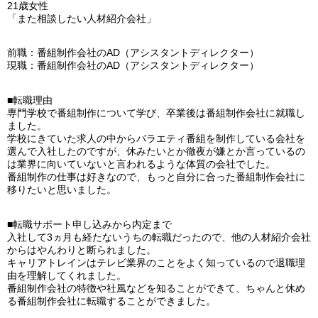
21歳女性
「また相談したい人材紹介会社」
前職：番組制作会社のAD（アシスタントディレクター）
現職：番組制作会社のAD（アシスタントディレクター）
■転職理由
専門学校で番組制作について学び、卒業後は番組制作会社に就職し
ました。
学校にきていた求人の中からバラエティ番組を制作している会社を
選んで入社したのですが、休みたいとか徹夜が嫌とか言っているの
は業界に向いていないと言われるような体質の会社でした。
番組制作の仕事は好きなので、もっと自分に合った番組制作会社に
移りたいと思いました。
■転職サポート申し込みから内定まで
入社して3ヵ月も経たないうちの転職だったので、他の人材紹介会社
からはやんわりと断られました。
キャリアトレインはテレビ業界のことをよく知っているので退職理
由を理解してくれました。
番組制作会社の特徴や社風などを知ることができて、ちゃんと休め
る番組制作会社に転職することができました。