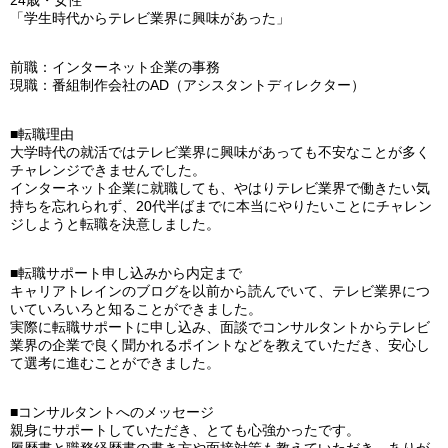
24歳・女性
「学生時代からテレビ業界に興味があった」
前職：インターネット企業の事務
現職：番組制作会社のAD（アシスタントディレクター）
■転職理由
大学時代の就活ではテレビ業界に興味があっても不安なことが多く
チャレンジできませんでした。
インターネット企業に就職しても、やはりテレビ業界で働きたい気
持ちを忘れられず、20代半ばまでに本当にやりたいことにチャレン
ジしようと転職を決意しました。
■転職サポート申し込みから内定まで
キャリアトレインのブログを以前から読んでいて、テレビ業界につ
いていろいろと知ることができました。
実際に転職サポートに申し込み、面談でコンサルタントからテレビ
業界の企業で良く聞かれるポイントなどを教えていただき、安心し
て選考に進むことができました。
■コンサルタントへのメッセージ
親身にサポートしていただき、とても心強かったです。
履歴書と職務経歴書の書き方や面接対策も教えていただき、ありが