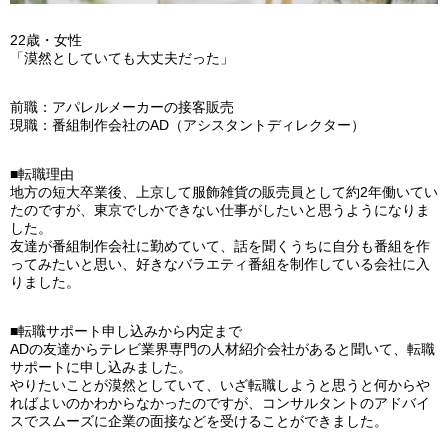
22歳・女性
「漠然としていても大丈夫だった」
前職：アパレルメーカーの接客販売
現職：番組制作会社のAD（アシスタントディレクター）
■転職理由
地方の短大卒業後、上京して服飾雑貨の販売員として約2年働いてい
たのですが、東京でしかできない仕事がしたいと思うようになりま
した。
友達が番組制作会社に勤めていて、話を聞くうちに自分も番組を作
ってみたいと思い、好きなバラエティ番組を制作している会社に入
りました。
■転職サポート申し込みから内定まで
ADの友達からテレビ業界専門の人材紹介会社があると聞いて、転職
サポートに申し込みました。
やりたいことが漠然としていて、いざ転職しようと思うと何からや
ればよいのかわからなかったのですが、コンサルタントのアドバイ
スでスムーズに企業の面接などを受けることができました。