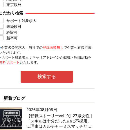
東京以外
こだわり検索
サポート対象求人
未経験可
経験可
新卒可
●
企業名公開求人：当社での
登録面談無し
で企業へ直接応募
いただけます。
●
サポート対象求人：キャリアトレインが就職・転職活動を
無料サポート
いたします。
新着ブログ
2026年08月05日
【転職ストーリーvol. 9】27歳女性｜
「スキルは十分だったのに不採用」
…理由はカルチャーミスマッチだっ