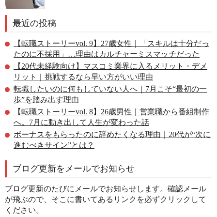
最近の投稿
【転職ストーリーvol. 9】27歳女性｜「スキルは十分だっ
たのに不採用」…理由はカルチャーミスマッチだった
【20代未経験向け】マスコミ業界に入るメリット・デメ
リット｜挑戦するなら早い方がいい理由
転職したいのに何もしていない人へ｜7月こそ“最初の一
歩”を踏み出す理由
【転職ストーリーvol. 8】26歳男性｜営業職から番組制作
へ。7月に動き出して人生が変わった話
ボーナスをもらったのに辞めたくなる理由｜20代が“次に
進むべきサイン”とは？
ブログ更新をメールでお知らせ
ブログ更新のたびにメールでお知らせします。確認メール
が飛ぶので、そこに書いてあるリンクを必ずクリックして
ください。