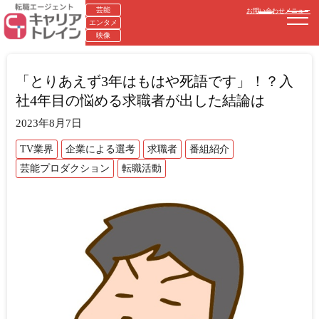
芸能
お問い合わせ
メニュー
エンタメ
映像
「とりあえず3年はもはや死語です」！？入
社4年目の悩める求職者が出した結論は
2023年8月7日
TV業界
企業による選考
求職者
番組紹介
芸能プロダクション
転職活動