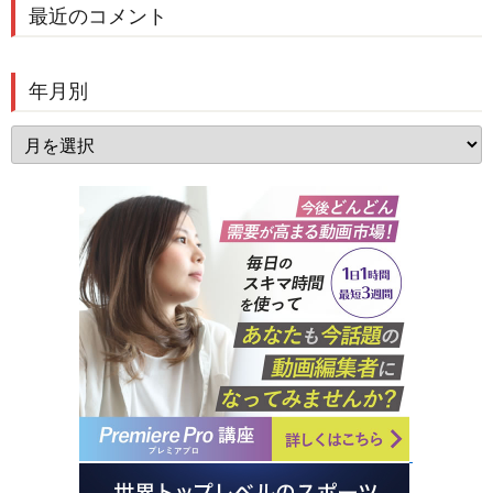
最近のコメント
年月別
年
月
別