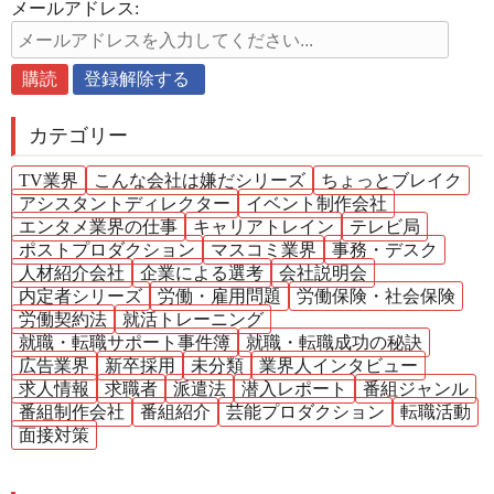
メールアドレス:
カテゴリー
TV業界
こんな会社は嫌だシリーズ
ちょっとブレイク
アシスタントディレクター
イベント制作会社
エンタメ業界の仕事
キャリアトレイン
テレビ局
ポストプロダクション
マスコミ業界
事務・デスク
人材紹介会社
企業による選考
会社説明会
内定者シリーズ
労働・雇用問題
労働保険・社会保険
労働契約法
就活トレーニング
就職・転職サポート事件簿
就職・転職成功の秘訣
広告業界
新卒採用
未分類
業界人インタビュー
求人情報
求職者
派遣法
潜入レポート
番組ジャンル
番組制作会社
番組紹介
芸能プロダクション
転職活動
面接対策