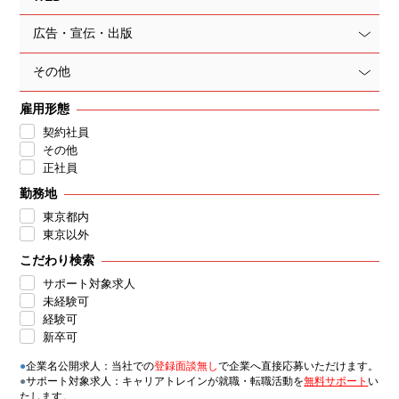
広告・宣伝・出版
その他
雇用形態
契約社員
その他
正社員
勤務地
東京都内
東京以外
こだわり検索
サポート対象求人
未経験可
経験可
新卒可
●
企業名公開求人：当社での
登録面談無し
で企業へ直接応募いただけます。
●
サポート対象求人：キャリアトレインが就職・転職活動を
無料サポート
い
たします。