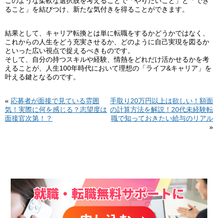
このような柔軟な選択肢を考えることで「やりたいこと」と「でき
ること」を結びつけ、新たな気付きを得ることができます。
結果として、キャリア転換とは単に転職をするかどうかではなく、
これからの人生をどう充実させるか、どのように自己実現を図るか
といった広い視点で捉えるべきものです。
そして、自分の持つスキルや経験、情熱をどれだけ活かせるかを考
えることが、人生100年時代において理想の「ライフ&キャリア」を
叶える鍵となるのです。
«
応募者が面接で見ている雰囲
手取り20万円以上は欲しい！額面
気！実際に何を感じる？志望度は
の計算方法を解説！20代未経験転
面接官次第！？
職で知っておきたい給与のリアル
»