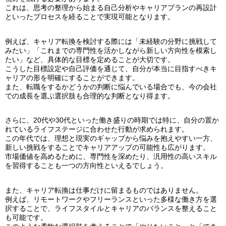
これは、思考の整理から始まる自己分析やキャリアプランの再設計
といったプロセスを経ることで実現可能となります。
例えば、キャリア転換を検討する際には「未経験の分野に挑戦して
みたい」「これまでの専門性を活かしながら新しい方向性を模索し
たい」など、具体的な目標を定めることが大切です。
こうした目標設定や自己評価を通じて、自分が本当に目指すべきキ
ャリアの形を明確にすることができます。
また、転職をするかどうかの判断に悩んでいる場合でも、今の会社
での成長を選ぶ選択肢も合理的な判断となり得ます。
さらに、20代や30代といった働き盛りの時期では特に、自分の置か
れているライフステージに合わせた行動が求められます。
この年代では、理想と現実のギャップから悩みを抱えやすい一方、
新しい挑戦をすることでキャリアアップの可能性も広がります。
市場価値を高めるために、専門性を深めたり、汎用性の高いスキル
を習得することも一つの方向性といえるでしょう。
また、キャリア転換は仕事だけに留まるものではありません。
例えば、リモートワークやフリーランスといった多様な働き方を選
択することで、ライフスタイルとキャリアのバランスを整えること
も可能です。