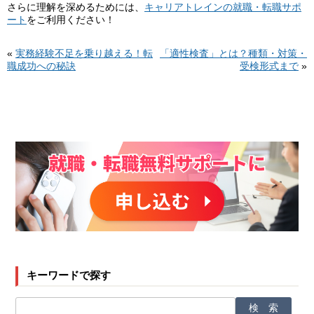
さらに理解を深めるためには、
キャリアトレインの就職・転職サポ
ート
をご利用ください！
«
実務経験不足を乗り越える！転
「適性検査」とは？種類・対策・
職成功への秘訣
受検形式まで
»
キーワードで探す