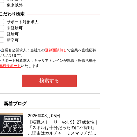
東京以外
こだわり検索
サポート対象求人
未経験可
経験可
新卒可
●
企業名公開求人：当社での
登録面談無し
で企業へ直接応募
いただけます。
●
サポート対象求人：キャリアトレインが就職・転職活動を
無料サポート
いたします。
新着ブログ
2026年08月05日
【転職ストーリーvol. 9】27歳女性｜
「スキルは十分だったのに不採用」
…理由はカルチャーミスマッチだっ