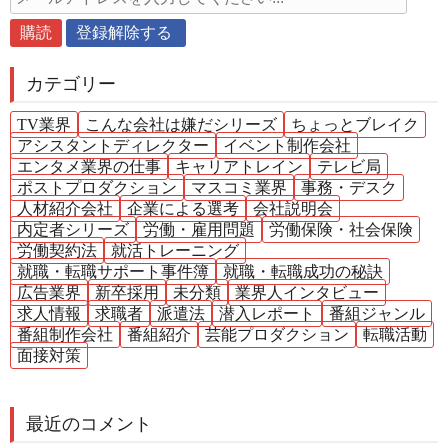
カテゴリー
TV業界
こんな会社は嫌だシリーズ
ちょっとブレイク
アシスタントディレクター
イベント制作会社
エンタメ業界の仕事
キャリアトレイン
テレビ局
ポストプロダクション
マスコミ業界
事務・デスク
人材紹介会社
企業による選考
会社説明会
内定者シリーズ
労働・雇用問題
労働保険・社会保険
労働契約法
就活トレーニング
就職・転職サポート事件簿
就職・転職成功の秘訣
広告業界
新卒採用
未分類
業界人インタビュー
求人情報
求職者
派遣法
潜入レポート
番組ジャンル
番組制作会社
番組紹介
芸能プロダクション
転職活動
面接対策
最近のコメント