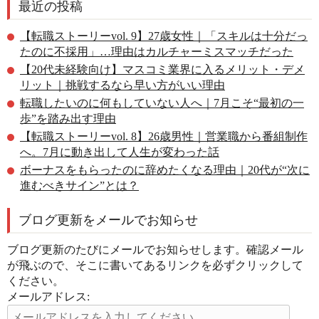
最近の投稿
【転職ストーリーvol. 9】27歳女性｜「スキルは十分だっ
たのに不採用」…理由はカルチャーミスマッチだった
【20代未経験向け】マスコミ業界に入るメリット・デメ
リット｜挑戦するなら早い方がいい理由
転職したいのに何もしていない人へ｜7月こそ“最初の一
歩”を踏み出す理由
【転職ストーリーvol. 8】26歳男性｜営業職から番組制作
へ。7月に動き出して人生が変わった話
ボーナスをもらったのに辞めたくなる理由｜20代が“次に
進むべきサイン”とは？
ブログ更新をメールでお知らせ
ブログ更新のたびにメールでお知らせします。確認メール
が飛ぶので、そこに書いてあるリンクを必ずクリックして
ください。
メールアドレス: