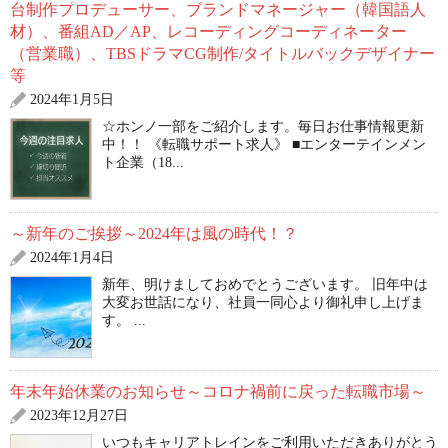
台制作プロデューサー、ブランドマネージャー（韓国語人
材）、番組AD／AP、レコーディングコーディネーター
（営業職）、TBSドラマCG制作/タイトルバックデザイナー
等
2024年1月5日
☆ホンノ一部をご紹介します。毎日お仕事情報更新
中！！ 《転職サポート求人》 ■エンターテインメン
ト企業（18...
～新年のご挨拶～2024年は風の時代！？
2024年1月4日
新年、明けましておめでとうございます。 旧年中は
大変お世話になり、社員一同心より御礼申し上げま
す。 ...
年末年始休業のお知らせ～コロナ禍前に戻った転職市場～
2023年12月27日
いつもキャリアトレインをご利用いただきありがとう