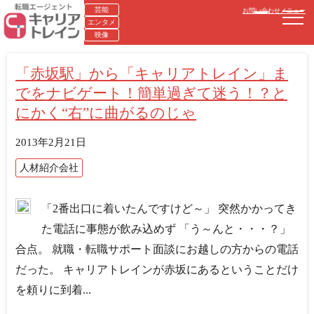
芸能
お問い合わせ
メニュー
エンタメ
映像
「赤坂駅」から「キャリアトレイン」ま
でをナビゲート！簡単過ぎて迷う！？と
にかく“右”に曲がるのじゃ
2013年2月21日
人材紹介会社
「2番出口に着いたんですけど～」 突然かかってき
た電話に事態が飲み込めず 「う～んと・・・？」
合点。 就職・転職サポート面談にお越しの方からの電話
だった。 キャリアトレインが赤坂にあるということだけ
を頼りに到着...