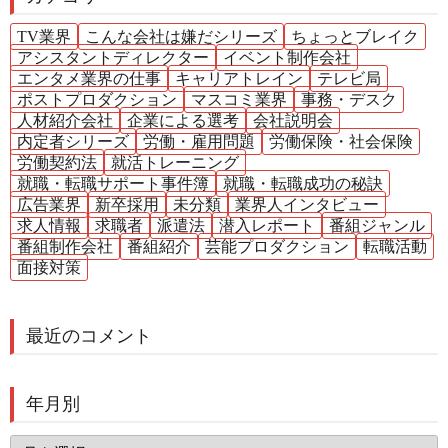
TV業界
こんな会社は嫌だシリーズ
ちょっとブレイク
アシスタントディレクター
イベント制作会社
エンタメ業界の仕事
キャリアトレイン
テレビ局
ポストプロダクション
マスコミ業界
事務・デスク
人材紹介会社
企業による選考
会社説明会
内定者シリーズ
労働・雇用問題
労働保険・社会保険
労働契約法
就活トレーニング
就職・転職サポート事件簿
就職・転職成功の秘訣
広告業界
新卒採用
未分類
業界人インタビュー
求人情報
求職者
派遣法
潜入レポート
番組ジャンル
番組制作会社
番組紹介
芸能プロダクション
転職活動
面接対策
最近のコメント
年月別
年