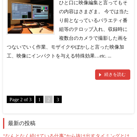
ひと口に映像編集と言ってもそ
の内容はさまざま。 今では当た
り前となっているバラエティ番
組等のテロップ入れ、収録時に
複数台のカメラで撮影した画を
つないでいく作業、モザイクやぼかしと言った映像加
工、映像にインパクトを与える特殊効果…etc. ...
続きを読む
Page 2 of 3
1
2
3
最新の投稿
“なんとなく続けている仕事”から抜け出すタイミングとは