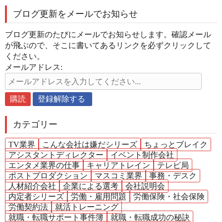
ブログ更新をメールでお知らせ
ブログ更新のたびにメールでお知らせします。確認メール
が飛ぶので、そこに書いてあるリンクを必ずクリックして
ください。
メールアドレス:
カテゴリー
TV業界
こんな会社は嫌だシリーズ
ちょっとブレイク
アシスタントディレクター
イベント制作会社
エンタメ業界の仕事
キャリアトレイン
テレビ局
ポストプロダクション
マスコミ業界
事務・デスク
人材紹介会社
企業による選考
会社説明会
内定者シリーズ
労働・雇用問題
労働保険・社会保険
労働契約法
就活トレーニング
就職・転職サポート事件簿
就職・転職成功の秘訣