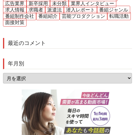
広告業界
新卒採用
未分類
業界人インタビュー
求人情報
求職者
派遣法
潜入レポート
番組ジャンル
番組制作会社
番組紹介
芸能プロダクション
転職活動
面接対策
最近のコメント
年月別
年
月
別