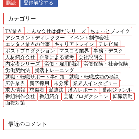
カテゴリー
TV業界
こんな会社は嫌だシリーズ
ちょっとブレイク
アシスタントディレクター
イベント制作会社
エンタメ業界の仕事
キャリアトレイン
テレビ局
ポストプロダクション
マスコミ業界
事務・デスク
人材紹介会社
企業による選考
会社説明会
内定者シリーズ
労働・雇用問題
労働保険・社会保険
労働契約法
就活トレーニング
就職・転職サポート事件簿
就職・転職成功の秘訣
広告業界
新卒採用
未分類
業界人インタビュー
求人情報
求職者
派遣法
潜入レポート
番組ジャンル
番組制作会社
番組紹介
芸能プロダクション
転職活動
面接対策
最近のコメント