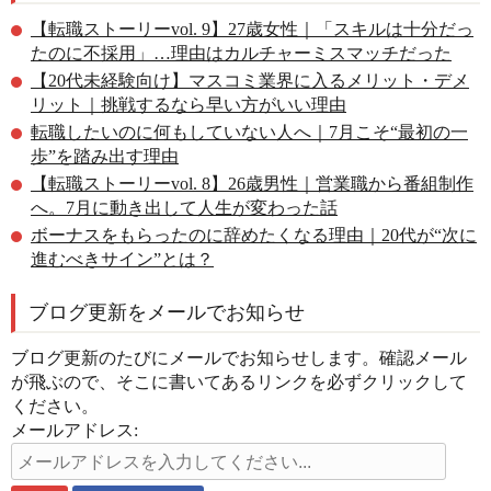
【転職ストーリーvol. 9】27歳女性｜「スキルは十分だっ
たのに不採用」…理由はカルチャーミスマッチだった
【20代未経験向け】マスコミ業界に入るメリット・デメ
リット｜挑戦するなら早い方がいい理由
転職したいのに何もしていない人へ｜7月こそ“最初の一
歩”を踏み出す理由
【転職ストーリーvol. 8】26歳男性｜営業職から番組制作
へ。7月に動き出して人生が変わった話
ボーナスをもらったのに辞めたくなる理由｜20代が“次に
進むべきサイン”とは？
ブログ更新をメールでお知らせ
ブログ更新のたびにメールでお知らせします。確認メール
が飛ぶので、そこに書いてあるリンクを必ずクリックして
ください。
メールアドレス: