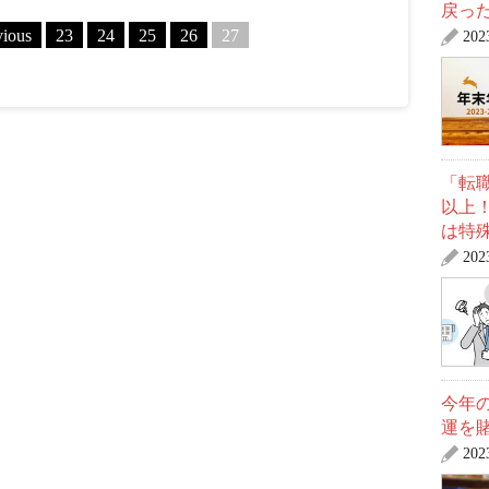
戻っ
vious
23
24
25
26
27
20
「転
以上
は特
20
今年
運を
20