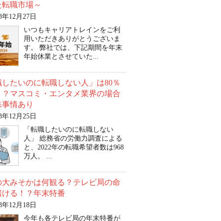
た転職市場～
23年12月27日
いつもキャリアトレインをご利
用いただきありがとうございま
す。 弊社では、下記期間を年末
年始休業とさせていた...
職したいのに転職しない人」は80％
！？マスコミ・エンタメ業界の場合
殊事情あり
23年12月25日
「転職したいのに転職しない
人」 総務省の労働力調査による
と、2022年の転職希望者数は968
万人。 ...
の大みそかは何観る？テレビ局の命
賭ける！？年末特番
23年12月18日
今年も各テレビ局の年末特番が