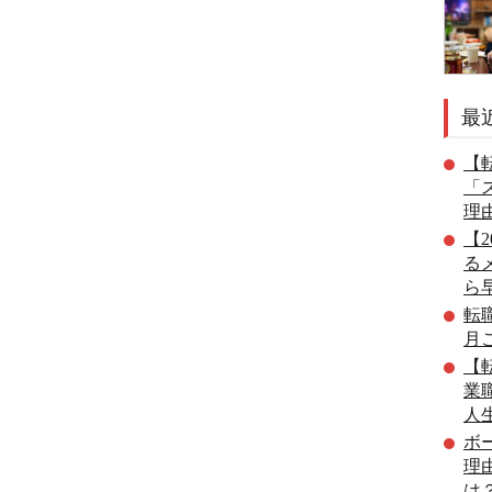
最
【転
「
理
【
る
ら
転
月
【転
業
人
ボ
理
は