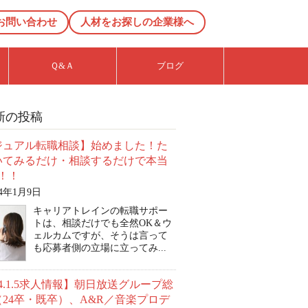
お問い合わせ
人材をお探しの企業様へ
Ｑ&Ａ
ブログ
新の投稿
ジュアル転職相談】始めました！た
いてみるだけ・相談するだけで本当
！！
24年1月9日
キャリアトレインの転職サポー
トは、相談だけでも全然OK＆ウ
ェルカムですが、そうは言って
も応募者側の立場に立ってみ...
24.1.5求人情報】朝日放送グループ総
24卒・既卒）、A&R／音楽プロデ