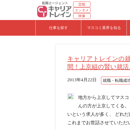
芸能
エンタメ
映像
仕事を探す
マスコミ業界を知る
キャリアトレインの就
間！上京組の賢い就活
2013年4月22日
就職・転職成
地方から上京してマスコ
んの方が上京してくる。
いという求人が多く、 どれ
これまでお世話させていただいた