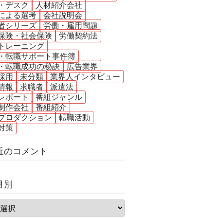
・デスク
人材紹介会社
による選考
会社説明会
者シリーズ
労働・雇用問題
保険・社会保険
労働契約法
トレーニング
・転職サポート事件簿
・転職成功の秘訣
広告業界
採用
未分類
業界人インタビュー
情報
求職者
派遣法
レポート
番組ジャンル
制作会社
番組紹介
プロダクション
転職活動
対策
近のコメント
月別