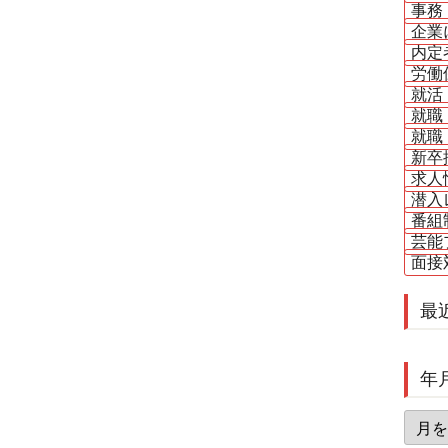
事務
企業
内定
労働
就活
就職
就職
新卒
求人
潜入
番組
芸能
面接
最
年
年
月