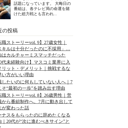
話題になっています。 大晦日の
番組は、各テレビ局の命運を賭
けた総力戦とも言われ...
近の投稿
職ストーリーvol. 9】27歳女性｜
スキルは十分だったのに不採用」…
由はカルチャーミスマッチだった
20代未経験向け】マスコミ業界に入
メリット・デメリット｜挑戦するな
早い方がいい理由
職したいのに何もしていない人へ｜7
こそ“最初の一歩”を踏み出す理由
職ストーリーvol. 8】26歳男性｜営
職から番組制作へ。7月に動き出して
生が変わった話
ーナスをもらったのに辞めたくなる
由｜20代が“次に進むべきサイン”と
？