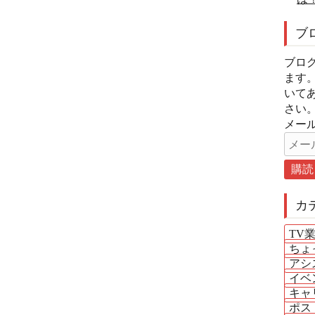
ブ
ブロ
ます
いて
さい
メール
カ
TV
ちょ
アシ
イベ
キャ
ポス