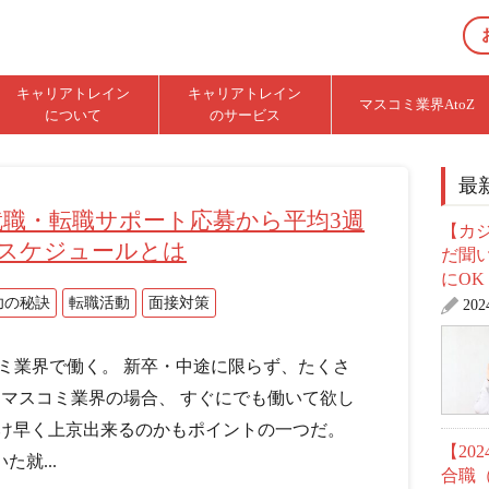
キャリアトレイン
キャリアトレイン
マスコミ業界AtoZ
について
のサービス
最
職・転職サポート応募から平均3週
【カ
スケジュールとは
だ聞
にOK
功の秘訣
転職活動
面接対策
20
ミ業界で働く。 新卒・中途に限らず、たくさ
 マスコミ業界の場合、 すぐにでも働いて欲し
だけ早く上京出来るのかもポイントの一つだ。
【20
就...
合職（