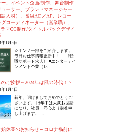
サー、イベント企画/制作、舞台制作
デューサー、ブランドマネージャー
国語人材）、番組AD／AP、レコー
ングコーディネーター（営業職）、
ドラマCG制作/タイトルバックデザイ
等
24年1月5日
☆ホンノ一部をご紹介します。
毎日お仕事情報更新中！！ 《転
職サポート求人》 ■エンターテイ
ンメント企業（18...
のご挨拶～2024年は風の時代！？
24年1月4日
新年、明けましておめでとうご
ざいます。 旧年中は大変お世話
になり、社員一同心より御礼申
し上げます。 ...
年始休業のお知らせ～コロナ禍前に