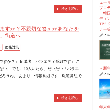
ュー
プロ
続きを読む
（韓
ディ
TBS
ますか？不親切な答えがあなたを
ナー
」街道へ
20
考
面接対策
ですか？」 応募者「バラエティ番組です」 こ
～新年
ない。 でも、10人いたら、だいたい「バラエ
20
だろうね。 あまり「情報番組です、報道番組で
.
続きを読む
年末