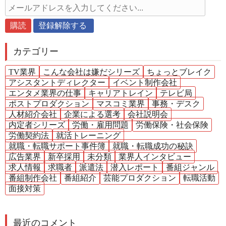
カテゴリー
TV業界
こんな会社は嫌だシリーズ
ちょっとブレイク
アシスタントディレクター
イベント制作会社
エンタメ業界の仕事
キャリアトレイン
テレビ局
ポストプロダクション
マスコミ業界
事務・デスク
人材紹介会社
企業による選考
会社説明会
内定者シリーズ
労働・雇用問題
労働保険・社会保険
労働契約法
就活トレーニング
就職・転職サポート事件簿
就職・転職成功の秘訣
広告業界
新卒採用
未分類
業界人インタビュー
求人情報
求職者
派遣法
潜入レポート
番組ジャンル
番組制作会社
番組紹介
芸能プロダクション
転職活動
面接対策
最近のコメント