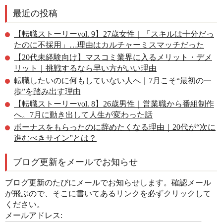
最近の投稿
【転職ストーリーvol. 9】27歳女性｜「スキルは十分だっ
たのに不採用」…理由はカルチャーミスマッチだった
【20代未経験向け】マスコミ業界に入るメリット・デメ
リット｜挑戦するなら早い方がいい理由
転職したいのに何もしていない人へ｜7月こそ“最初の一
歩”を踏み出す理由
【転職ストーリーvol. 8】26歳男性｜営業職から番組制作
へ。7月に動き出して人生が変わった話
ボーナスをもらったのに辞めたくなる理由｜20代が“次に
進むべきサイン”とは？
ブログ更新をメールでお知らせ
ブログ更新のたびにメールでお知らせします。確認メール
が飛ぶので、そこに書いてあるリンクを必ずクリックして
ください。
メールアドレス: