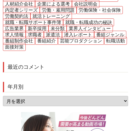
人材紹介会社
企業による選考
会社説明会
内定者シリーズ
労働・雇用問題
労働保険・社会保険
労働契約法
就活トレーニング
就職・転職サポート事件簿
就職・転職成功の秘訣
広告業界
新卒採用
未分類
業界人インタビュー
求人情報
求職者
派遣法
潜入レポート
番組ジャンル
番組制作会社
番組紹介
芸能プロダクション
転職活動
面接対策
最近のコメント
年月別
年
月
別