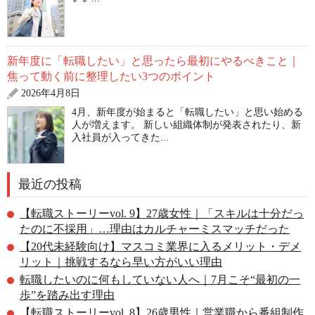
新年度に「転職したい」と思ったら最初にやるべきこと｜
焦って動く前に整理したい3つのポイント
2026年4月8日
4月、新年度が始まると「転職したい」と思い始める
人が増えます。 新しい組織体制が発表されたり、新
入社員が入ってきた...
最近の投稿
【転職ストーリーvol. 9】27歳女性｜「スキルは十分だっ
たのに不採用」…理由はカルチャーミスマッチだった
【20代未経験向け】マスコミ業界に入るメリット・デメ
リット｜挑戦するなら早い方がいい理由
転職したいのに何もしていない人へ｜7月こそ“最初の一
歩”を踏み出す理由
【転職ストーリーvol. 8】26歳男性｜営業職から番組制作