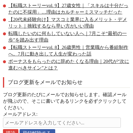
【転職ストーリーvol. 9】27歳女性｜「スキルは十分だっ
たのに不採用」…理由はカルチャーミスマッチだった
【20代未経験向け】マスコミ業界に入るメリット・デメ
リット｜挑戦するなら早い方がいい理由
転職したいのに何もしていない人へ｜7月こそ“最初の一
歩”を踏み出す理由
【転職ストーリーvol. 8】26歳男性｜営業職から番組制作
へ。7月に動き出して人生が変わった話
ボーナスをもらったのに辞めたくなる理由｜20代が“次に
進むべきサイン”とは？
ブログ更新をメールでお知らせ
ブログ更新のたびにメールでお知らせします。確認メール
が飛ぶので、そこに書いてあるリンクを必ずクリックして
ください。
メールアドレス: