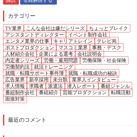
カテゴリー
TV業界
こんな会社は嫌だシリーズ
ちょっとブレイク
アシスタントディレクター
イベント制作会社
エンタメ業界の仕事
キャリアトレイン
テレビ局
ポストプロダクション
マスコミ業界
事務・デスク
人材紹介会社
企業による選考
会社説明会
内定者シリーズ
労働・雇用問題
労働保険・社会保険
労働契約法
就活トレーニング
就職・転職サポート事件簿
就職・転職成功の秘訣
広告業界
新卒採用
未分類
業界人インタビュー
求人情報
求職者
派遣法
潜入レポート
番組ジャンル
番組制作会社
番組紹介
芸能プロダクション
転職活動
面接対策
最近のコメント