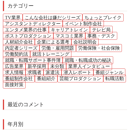
カテゴリー
TV業界
こんな会社は嫌だシリーズ
ちょっとブレイク
アシスタントディレクター
イベント制作会社
エンタメ業界の仕事
キャリアトレイン
テレビ局
ポストプロダクション
マスコミ業界
事務・デスク
人材紹介会社
企業による選考
会社説明会
内定者シリーズ
労働・雇用問題
労働保険・社会保険
労働契約法
就活トレーニング
就職・転職サポート事件簿
就職・転職成功の秘訣
広告業界
新卒採用
未分類
業界人インタビュー
求人情報
求職者
派遣法
潜入レポート
番組ジャンル
番組制作会社
番組紹介
芸能プロダクション
転職活動
面接対策
最近のコメント
年月別