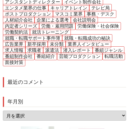
アシスタントディレクター
イベント制作会社
エンタメ業界の仕事
キャリアトレイン
テレビ局
ポストプロダクション
マスコミ業界
事務・デスク
人材紹介会社
企業による選考
会社説明会
内定者シリーズ
労働・雇用問題
労働保険・社会保険
労働契約法
就活トレーニング
就職・転職サポート事件簿
就職・転職成功の秘訣
広告業界
新卒採用
未分類
業界人インタビュー
求人情報
求職者
派遣法
潜入レポート
番組ジャンル
番組制作会社
番組紹介
芸能プロダクション
転職活動
面接対策
最近のコメント
年月別
年
月
別