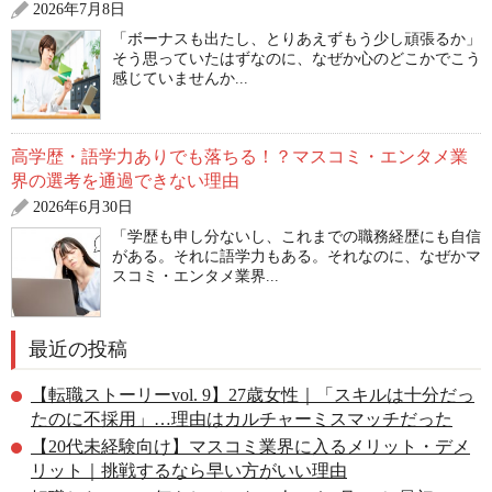
2026年7月8日
「ボーナスも出たし、とりあえずもう少し頑張るか」
そう思っていたはずなのに、なぜか心のどこかでこう
感じていませんか...
高学歴・語学力ありでも落ちる！？マスコミ・エンタメ業
界の選考を通過できない理由
2026年6月30日
「学歴も申し分ないし、これまでの職務経歴にも自信
がある。それに語学力もある。それなのに、なぜかマ
スコミ・エンタメ業界...
最近の投稿
【転職ストーリーvol. 9】27歳女性｜「スキルは十分だっ
たのに不採用」…理由はカルチャーミスマッチだった
【20代未経験向け】マスコミ業界に入るメリット・デメ
リット｜挑戦するなら早い方がいい理由