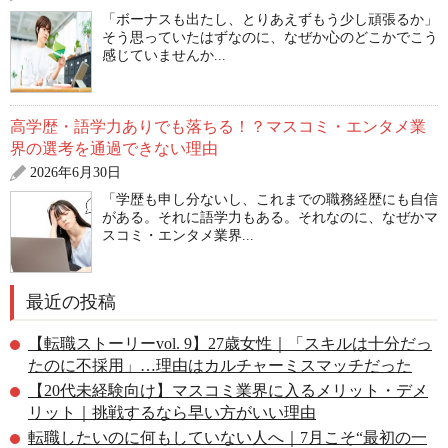
「ボーナスも出たし、とりあえずもう少し頑張るか」
そう思っていたはずなのに、なぜか心のどこかでこう
感じていませんか...
高学歴・語学力ありでも落ちる！？マスコミ・エンタメ業
界の選考を通過できない理由
2026年6月30日
「学歴も申し分ないし、これまでの職務経歴にも自信
がある。それに語学力もある。それなのに、なぜかマ
スコミ・エンタメ業界...
最近の投稿
【転職ストーリーvol. 9】27歳女性｜「スキルは十分だっ
たのに不採用」…理由はカルチャーミスマッチだった
【20代未経験向け】マスコミ業界に入るメリット・デメ
リット｜挑戦するなら早い方がいい理由
転職したいのに何もしていない人へ｜7月こそ“最初の一