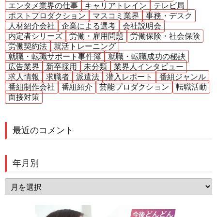
エンタメ業界の仕事
キャリアトレイン
テレビ局
ポストプロダクション
マスコミ業界
事務・デスク
人材紹介会社
企業による選考
会社説明会
内定者シリーズ
労働・雇用問題
労働保険・社会保険
労働契約法
就活トレーニング
就職・転職サポート事件簿
就職・転職成功の秘訣
広告業界
新卒採用
未分類
業界人インタビュー
求人情報
求職者
派遣法
潜入レポート
番組ジャンル
番組制作会社
番組紹介
芸能プロダクション
転職活動
面接対策
最近のコメント
年月別
年
月
別