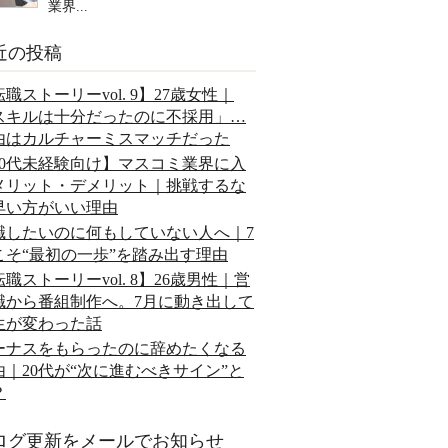
業界...
近の投稿
職ストーリーvol. 9】27歳女性｜
スキルは十分だったのに不採用」…
由はカルチャーミスマッチだった
20代未経験向け】マスコミ業界に入
メリット・デメリット｜挑戦するな
早い方がいい理由
職したいのに何もしていない人へ｜7
こそ“最初の一歩”を踏み出す理由
職ストーリーvol. 8】26歳男性｜営
職から番組制作へ。7月に動き出して
生が変わった話
ーナスをもらったのに辞めたくなる
由｜20代が“次に進むべきサイン”と
？
ログ更新をメールでお知らせ