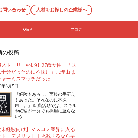
お問い合わせ
人材をお探しの企業様へ
Ｑ&Ａ
ブログ
新の投稿
ストーリーvol. 9】27歳女性｜「ス
は十分だったのに不採用」…理由は
チャーミスマッチだった
26年8月5日
「経験もあるし、面接の手応え
もあった。それなのに不採
用…。」 転職活動では、スキル
や経験が十分でも採用に至らな
いケ...
0代未経験向け】マスコミ業界に入る
ット・デメリット｜挑戦するなら早