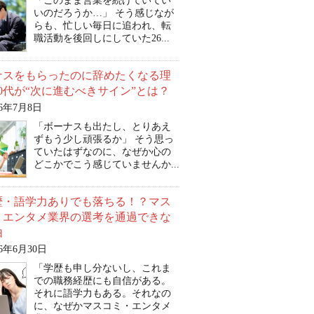
「このまま営業を続けていてい
いのだろうか…」 そう感じなが
らも、忙しい毎日に追われ、転
職活動を後回しにしていた26...
ナスをもらったのに辞めたくなる理
0代が“次に進むべきサイン”とは？
26年7月8日
「ボーナスも出たし、とりあえ
ずもう少し頑張るか」 そう思っ
ていたはずなのに、なぜか心の
どこかでこう感じていませんか...
歴・語学力ありでも落ちる！？マス
・エンタメ業界の選考を通過できな
由
26年6月30日
「学歴も申し分ないし、これま
での職務経歴にも自信がある。
それに語学力もある。それなの
に、なぜかマスコミ・エンタメ