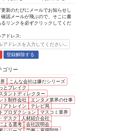
グ更新のたびにメールでお知らせし
。確認メールが飛ぶので、そこに書
あるリンクを必ずクリックしてくだ
。
アドレス:
テゴリー
業界
こんな会社は嫌だシリーズ
っとブレイク
スタントディレクター
ント制作会社
エンタメ業界の仕事
リアトレイン
テレビ局
トプロダクション
マスコミ業界
・デスク
人材紹介会社
による選考
会社説明会
者シリーズ
労働・雇用問題