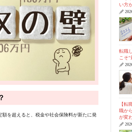
い方
20
転職
こそ
20
？
【転職
職か
定額を超えると、税金や社会保険料が新たに発
が変
20