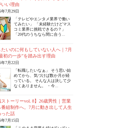
がいい理由
26年7月29日
「テレビやエンタメ業界で働い
てみたい」 「未経験だけどマス
コミ業界に挑戦できるの？」
「20代のうちなら間に合う...
したいのに何もしていない人へ｜7月
“最初の一歩”を踏み出す理由
26年7月22日
「転職したいなぁ」 そう思い始
めてから、気づけば数か月が経
っている。 そんな人は決して少
なくありません。 ・今...
ストーリーvol. 8】26歳男性｜営業
ら番組制作へ。7月に動き出して人生
わった話
26年7月15日