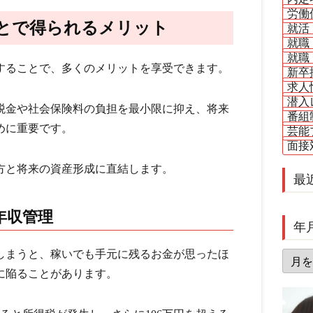
労働
とで得られるメリット
就活
就職
就職
することで、多くのメリットを享受できます。
新卒
求人
潜入
、税金や社会保険料の負担を最小限に抑え、将来
番組
めに重要です。
芸能
面接
方と将来の資産形成に直結します。
最
年収管理
年
しまうと、稼いでも手元に残るお金が思ったほ
年
月
に陥ることがあります。
別