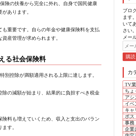
会保険の扶養から完全に外れ、自身で国民健康
ブロ
要があります。
ます
いて
ても重要です。自らの年金や健康保険料を支払
さい
メール
な資産管理が求められます。
増える社会保険料
カ
者特別控除が満額適用される上限に達します。
TV
ちょ
控除の減額が始まり、結果的に負担すべき税金
アシ
イベ
キャ
ポス
保険料も増えていくため、収入と支出のバラン
事務
ります。
企業
内定