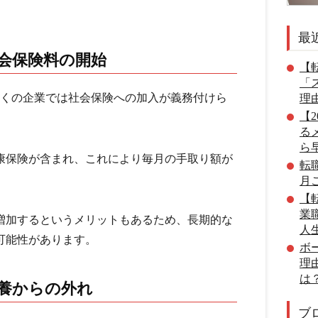
最
社会保険料の開始
【転
「
多くの企業では社会保険への加入が義務付けら
理
【
る
ら
康保険が含まれ、これにより毎月の手取り額が
転
月
【転
業
増加するというメリットもあるため、長期的な
人
可能性があります。
ボ
理
は
扶養からの外れ
ブ