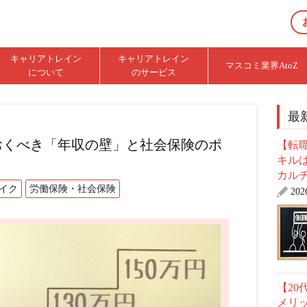
キャリアトレイン
キャリアトレイン
マスコミ業界AtoZ
について
のサービス
最
おくべき「年収の壁」と社会保険のポ
【転職
キル
カル
イク
労働保険・社会保険
20
【2
メリ