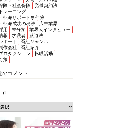
保険・社会保険
労働契約法
トレーニング
・転職サポート事件簿
・転職成功の秘訣
広告業界
採用
未分類
業界人インタビュー
情報
求職者
派遣法
レポート
番組ジャンル
制作会社
番組紹介
プロダクション
転職活動
対策
近のコメント
月別