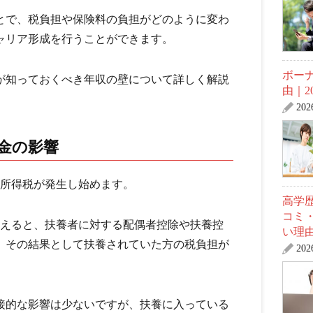
とで、税負担や保険料の負担がどのように変わ
ャリア形成を行うことができます。
ボー
者が知っておくべき年収の壁について詳しく解説
由｜2
20
税金の影響
、所得税が発生し始めます。
高学
コミ
超えると、扶養者に対する配偶者控除や扶養控
い理
、その結果として扶養されていた方の税負担が
20
接的な影響は少ないですが、扶養に入っている