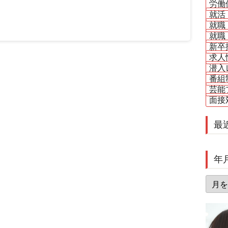
労働
就活
就職
就職
新卒
求人
潜入
番組
芸能
面接
最
年
年
月
別