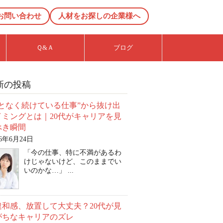
お問い合わせ
人材をお探しの企業様へ
Ｑ&Ａ
ブログ
新の投稿
んとなく続けている仕事”から抜け出
イミングとは｜20代がキャリアを見
べき瞬間
26年6月24日
「今の仕事、特に不満があるわ
けじゃないけど、このままでい
いのかな…」 ...
違和感、放置して大丈夫？20代が見
がちなキャリアのズレ