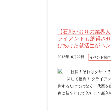
【石川かおりの業界人
ライアントも納得させ
び抜けた就活生がベン
2013年10月22日
イベント制作
「社長！それはダサいで
関して批判！ クライア
判するだけではなく、代案を
春に新卒として入社した新入社員