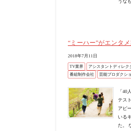
うなも
“ミーハー”がエンタ
2018年7月11日
TV業界
アシスタントディレク
番組制作会社
芸能プロダクシ
「4
テス
アピ
いる
た。 