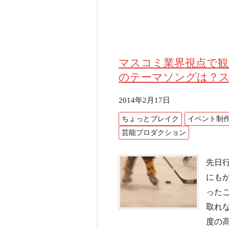
マスコミ業界視点で
のテーマソングは？
2014年2月17日
ちょっとブレイク
イベント制
芸能プロダクション
先日
にもか
った
取れ
度の高