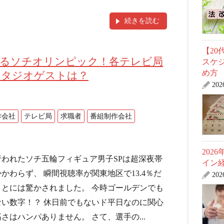
続きを読む
【2
観るソチオリンピック！各テレビ局
スケ
め方
スタジオゲストは？
20
作会社
テレビ局
求職者
番組制作会社
202
行われたソチ五輪フィギュア男子SPは超深夜帯
イン
かわらず、 瞬間視聴率が関東地区で13.4％だ
20
ことには驚かされました。 今時ゴールデンでも
ない数字！？ 休日前でもないド平日なのに関心
さはハンパありません。 さて、選手の...