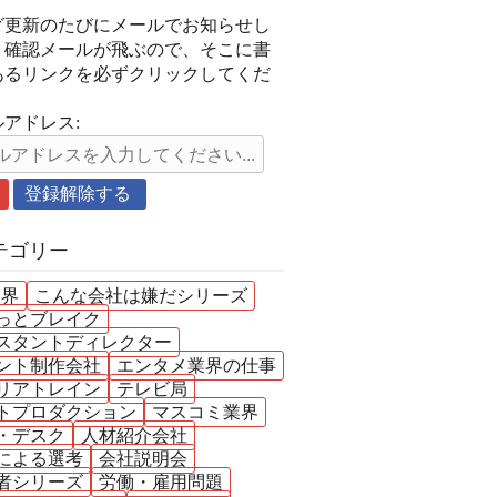
グ更新のたびにメールでお知らせし
。確認メールが飛ぶので、そこに書
あるリンクを必ずクリックしてくだ
。
アドレス:
テゴリー
業界
こんな会社は嫌だシリーズ
っとブレイク
スタントディレクター
ント制作会社
エンタメ業界の仕事
リアトレイン
テレビ局
トプロダクション
マスコミ業界
・デスク
人材紹介会社
による選考
会社説明会
者シリーズ
労働・雇用問題