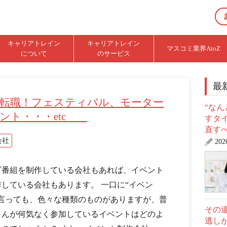
キャリアトレイン
キャリアトレイン
マスコミ業界AtoZ
について
のサービス
最
転職！フェスティバル、モーター
“な
ント・・・etc
すタ
直す
会社
20
ビ番組を制作している会社もあれば、イベント
作している会社もあります。 一口に“イベン
と言っても、色々な種類のものがありますが、普
その
さんが何気なく参加しているイベントはどのよ
逃し