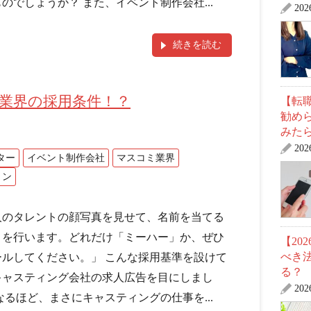
のでしょうか？ また、イベント制作会社...
20
続きを読む
メ業界の採用条件！？
【転職
勧め
みた
20
ター
イベント制作会社
マスコミ業界
ョン
0人のタレントの顔写真を見せて、名前を当てる
トを行います。どれだけ「ミーハー」か、ぜひ
【20
べき
ールしてください。」 こんな採用基準を設けて
る？
キャスティング会社の求人広告を目にしまし
20
なるほど、まさにキャスティングの仕事を...