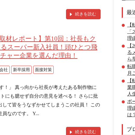
最
続きを読む
【転
「
取材レポート】第10回：社長もク
理
【
るスーパー新入社員！頭ひとつ飛
る
チャー企業を選んだ理由！
ら
転
会社
新卒採用
面接対策
月
【転
す！」 真っ向から社長が考えたある制作物に
業
人
ントにも臆せず自分の意見を述べる！ さらに批
ボ
出して皆をうなずかせてしまうこの社員！ この
理
なのです。 Y...
は
ブ
続きを読む