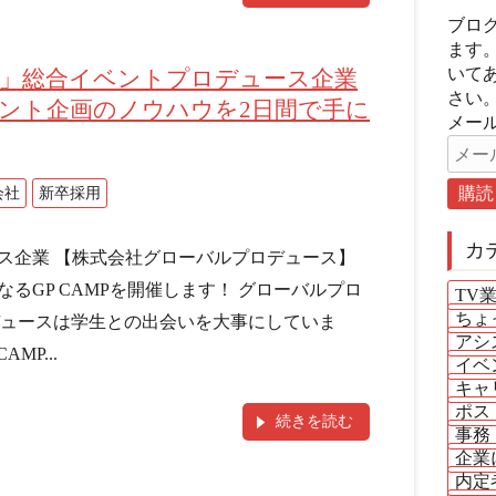
ブロ
ます
いて
」総合イベントプロデュース企業
さい
ント企画のノウハウを2日間で手に
メール
会社
新卒採用
カ
ス企業 【株式会社グローバルプロデュース】
るGP CAMPを開催します！ グローバルプロ
TV
ちょ
デュースは学生との出会いを大事にしていま
アシ
MP...
イベ
キャ
ポス
続きを読む
事務
企業
内定