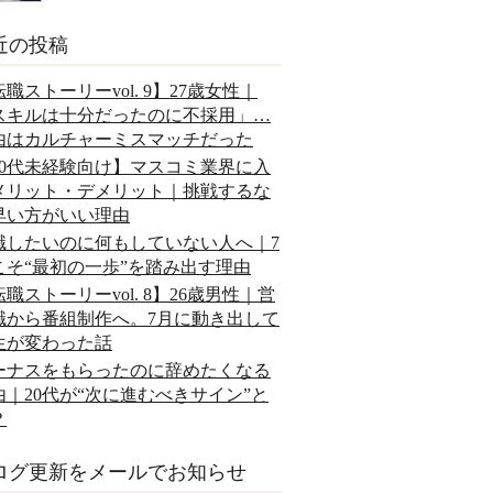
近の投稿
職ストーリーvol. 9】27歳女性｜
スキルは十分だったのに不採用」…
由はカルチャーミスマッチだった
20代未経験向け】マスコミ業界に入
メリット・デメリット｜挑戦するな
早い方がいい理由
職したいのに何もしていない人へ｜7
こそ“最初の一歩”を踏み出す理由
職ストーリーvol. 8】26歳男性｜営
職から番組制作へ。7月に動き出して
生が変わった話
ーナスをもらったのに辞めたくなる
由｜20代が“次に進むべきサイン”と
？
ログ更新をメールでお知らせ