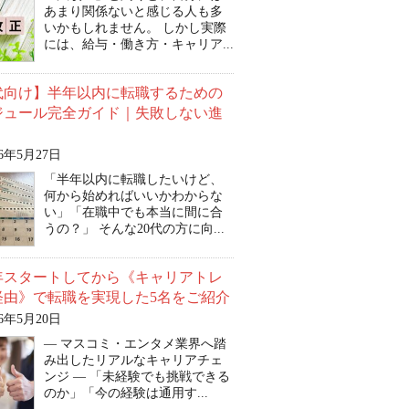
あまり関係ないと感じる人も多
いかもしれません。 しかし実際
には、給与・働き方・キャリア...
0代向け】半年以内に転職するための
ジュール完全ガイド｜失敗しない進
26年5月27日
「半年以内に転職したいけど、
何から始めればいいかわからな
い」「在職中でも本当に間に合
うの？」 そんな20代の方に向...
6年スタートしてから《キャリアトレ
経由》で転職を実現した5名をご紹介
26年5月20日
― マスコミ・エンタメ業界へ踏
み出したリアルなキャリアチェ
ンジ ― 「未経験でも挑戦できる
のか」「今の経験は通用す...