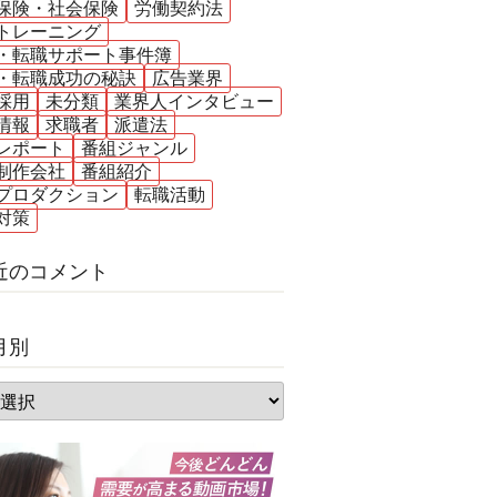
保険・社会保険
労働契約法
トレーニング
・転職サポート事件簿
・転職成功の秘訣
広告業界
採用
未分類
業界人インタビュー
情報
求職者
派遣法
レポート
番組ジャンル
制作会社
番組紹介
プロダクション
転職活動
対策
近のコメント
月別