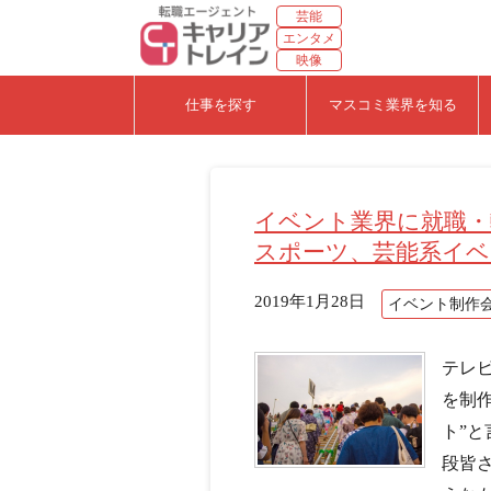
芸能
エンタメ
映像
仕事を探す
マスコミ業界を知る
イベント業界に就職・
スポーツ、芸能系イベ
2019年1月28日
イベント制作
テレ
を制
ト”
段皆