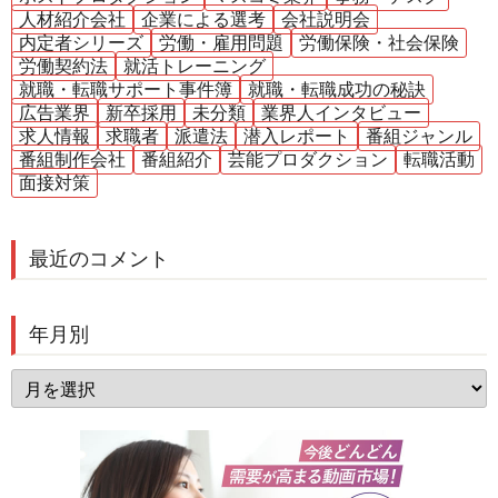
人材紹介会社
企業による選考
会社説明会
内定者シリーズ
労働・雇用問題
労働保険・社会保険
労働契約法
就活トレーニング
就職・転職サポート事件簿
就職・転職成功の秘訣
広告業界
新卒採用
未分類
業界人インタビュー
求人情報
求職者
派遣法
潜入レポート
番組ジャンル
番組制作会社
番組紹介
芸能プロダクション
転職活動
面接対策
最近のコメント
年月別
年
月
別