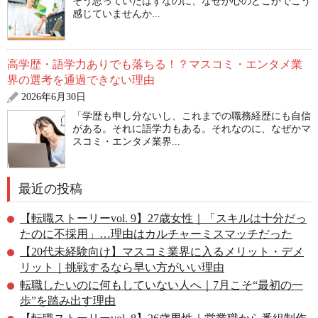
そう思っていたはずなのに、なぜか心のどこかでこう
感じていませんか...
高学歴・語学力ありでも落ちる！？マスコミ・エンタメ業
界の選考を通過できない理由
2026年6月30日
「学歴も申し分ないし、これまでの職務経歴にも自信
がある。それに語学力もある。それなのに、なぜかマ
スコミ・エンタメ業界...
最近の投稿
【転職ストーリーvol. 9】27歳女性｜「スキルは十分だっ
たのに不採用」…理由はカルチャーミスマッチだった
【20代未経験向け】マスコミ業界に入るメリット・デメ
リット｜挑戦するなら早い方がいい理由
転職したいのに何もしていない人へ｜7月こそ“最初の一
歩”を踏み出す理由