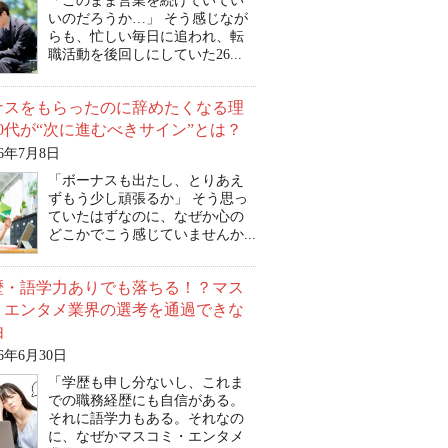
「このまま営業を続けていてい
いのだろうか…」 そう感じなが
らも、忙しい毎日に追われ、転
職活動を後回しにしていた26...
ナスをもらったのに辞めたくなる理
0代が“次に進むべきサイン”とは？
26年7月8日
「ボーナスも出たし、とりあえ
ずもう少し頑張るか」 そう思っ
ていたはずなのに、なぜか心の
どこかでこう感じていませんか...
歴・語学力ありでも落ちる！？マス
・エンタメ業界の選考を通過できな
由
26年6月30日
「学歴も申し分ないし、これま
での職務経歴にも自信がある。
それに語学力もある。それなの
に、なぜかマスコミ・エンタメ