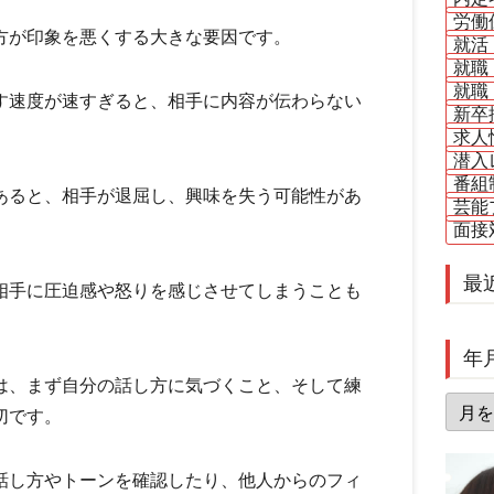
労働
方が印象を悪くする大きな要因です。
就活
就職
就職
す速度が速すぎると、相手に内容が伝わらない
新卒
求人
潜入
番組
あると、相手が退屈し、興味を失う可能性があ
芸能
面接
最
相手に圧迫感や怒りを感じさせてしまうことも
年
は、まず自分の話し方に気づくこと、そして練
年
切です。
月
別
話し方やトーンを確認したり、他人からのフィ