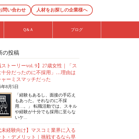
お問い合わせ
人材をお探しの企業様へ
Ｑ&Ａ
ブログ
新の投稿
ストーリーvol. 9】27歳女性｜「ス
は十分だったのに不採用」…理由は
チャーミスマッチだった
26年8月5日
「経験もあるし、面接の手応え
もあった。それなのに不採
用…。」 転職活動では、スキル
や経験が十分でも採用に至らな
いケ...
0代未経験向け】マスコミ業界に入る
ット・デメリット｜挑戦するなら早