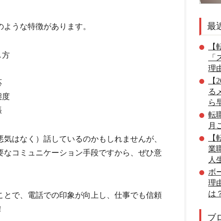
最
のような特徴があります。
【転
し方
「
理
【
応
る
態度
ら
張
転
月
【転
悪気はなく）話しているのかもしれませんが、
業
要なコミュニケーション手段ですから、ぜひ意
人
。
ボ
理
は
ことで、電話での印象が向上し、仕事でも信頼
！
ブ