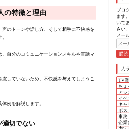
ブロ
人の特徴と理由
ます
いて
さい
、声のトーンや話し方、そして相手に不快感を
メール
す。
は、自分のコミュニケーションスキルや電話マ
カ
考慮していないため、不快感を与えてしまうこ
TV
ちょ
アシ
イベ
具体例を解説します。
キャ
ポス
事務
が適切でない
企業
内定