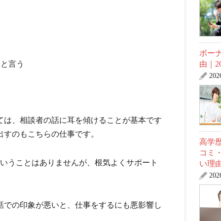
）
ボー
ろと言う
由｜2
20
ては、相談者の話に耳を傾けることが基本です
出すのもこちらの仕事です。
高学
コミ
ということはありませんが、根気よくサポート
い理
20
話での印象が悪いと、仕事をするにも悪影響し