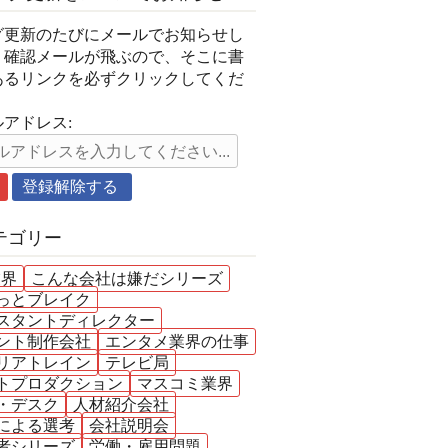
グ更新のたびにメールでお知らせし
。確認メールが飛ぶので、そこに書
あるリンクを必ずクリックしてくだ
。
アドレス:
テゴリー
業界
こんな会社は嫌だシリーズ
っとブレイク
スタントディレクター
ント制作会社
エンタメ業界の仕事
リアトレイン
テレビ局
トプロダクション
マスコミ業界
・デスク
人材紹介会社
による選考
会社説明会
者シリーズ
労働・雇用問題