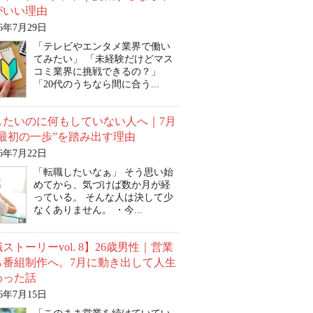
がいい理由
26年7月29日
「テレビやエンタメ業界で働い
てみたい」 「未経験だけどマス
コミ業界に挑戦できるの？」
「20代のうちなら間に合う...
したいのに何もしていない人へ｜7月
“最初の一歩”を踏み出す理由
26年7月22日
「転職したいなぁ」 そう思い始
めてから、気づけば数か月が経
っている。 そんな人は決して少
なくありません。 ・今...
ストーリーvol. 8】26歳男性｜営業
ら番組制作へ。7月に動き出して人生
わった話
26年7月15日