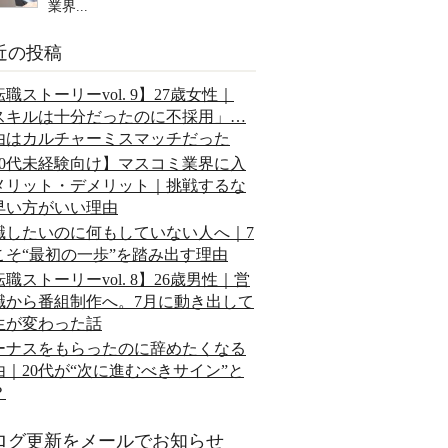
業界...
近の投稿
職ストーリーvol. 9】27歳女性｜
スキルは十分だったのに不採用」…
由はカルチャーミスマッチだった
20代未経験向け】マスコミ業界に入
メリット・デメリット｜挑戦するな
早い方がいい理由
職したいのに何もしていない人へ｜7
こそ“最初の一歩”を踏み出す理由
職ストーリーvol. 8】26歳男性｜営
職から番組制作へ。7月に動き出して
生が変わった話
ーナスをもらったのに辞めたくなる
由｜20代が“次に進むべきサイン”と
？
ログ更新をメールでお知らせ