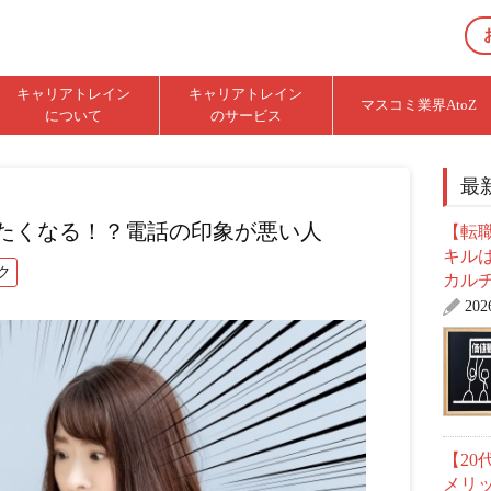
キャリアトレイン
キャリアトレイン
マスコミ業界AtoZ
について
のサービス
最
たくなる！？電話の印象が悪い人
【転職
キル
ク
カル
20
【2
メリ