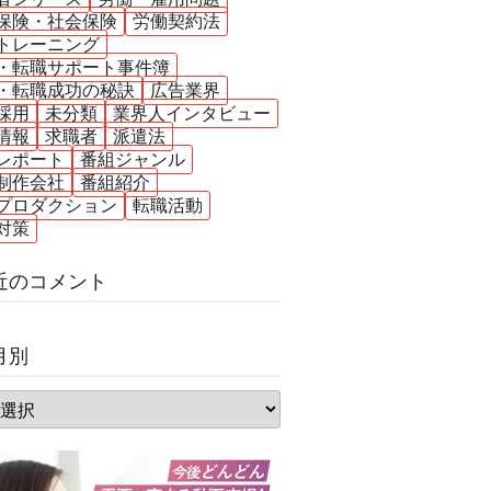
保険・社会保険
労働契約法
トレーニング
・転職サポート事件簿
・転職成功の秘訣
広告業界
採用
未分類
業界人インタビュー
情報
求職者
派遣法
レポート
番組ジャンル
制作会社
番組紹介
プロダクション
転職活動
対策
近のコメント
月別