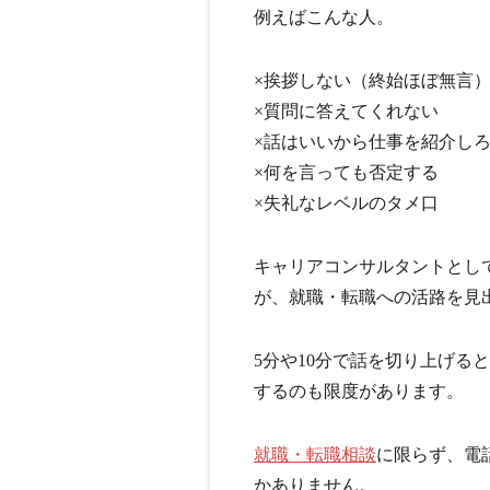
例えばこんな人。
×挨拶しない（終始ほぼ無言
×質問に答えてくれない
×話はいいから仕事を紹介し
×何を言っても否定する
×失礼なレベルのタメ口
キャリアコンサルタントとし
が、就職・転職への活路を見
5分や10分で話を切り上げる
するのも限度があります。
就職・転職相談
に限らず、電
かありません。