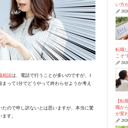
い方
20
転職
こそ
20
職相談
は、電話で行うことが多いのですが、1
始まって1分でどうやって終わらせようか考え
【転職
職か
いたので申し訳ないとは思いますが、本当に驚
が変
います。
20