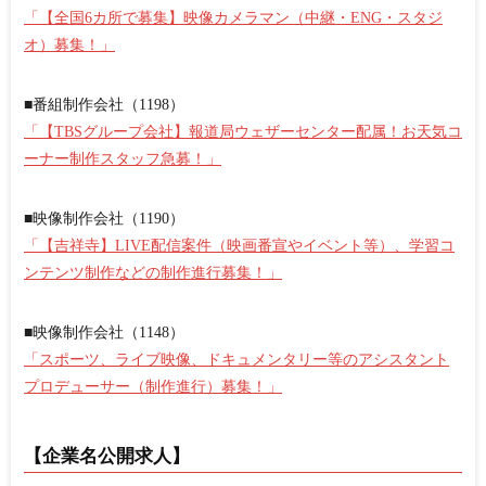
「【全国6カ所で募集】映像カメラマン（中継・ENG・スタジ
オ）募集！」
■番組制作会社（1198）
「【TBSグループ会社】報道局ウェザーセンター配属！お天気コ
ーナー制作スタッフ急募！」
■映像制作会社（1190）
「【吉祥寺】LIVE配信案件（映画番宣やイベント等）、学習コ
ンテンツ制作などの制作進行募集！」
■映像制作会社（1148）
「スポーツ、ライブ映像、ドキュメンタリー等のアシスタント
プロデューサー（制作進行）募集！」
【企業名公開求人】