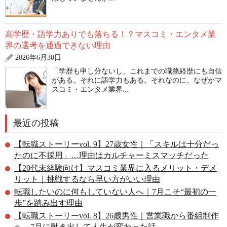
高学歴・語学力ありでも落ちる！？マスコミ・エンタメ業
界の選考を通過できない理由
2026年6月30日
「学歴も申し分ないし、これまでの職務経歴にも自信
がある。それに語学力もある。それなのに、なぜかマ
スコミ・エンタメ業界...
最近の投稿
【転職ストーリーvol. 9】27歳女性｜「スキルは十分だっ
たのに不採用」…理由はカルチャーミスマッチだった
【20代未経験向け】マスコミ業界に入るメリット・デメ
リット｜挑戦するなら早い方がいい理由
転職したいのに何もしていない人へ｜7月こそ“最初の一
歩”を踏み出す理由
【転職ストーリーvol. 8】26歳男性｜営業職から番組制作
へ。7月に動き出して人生が変わった話