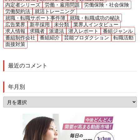
内定者シリーズ
労働・雇用問題
労働保険・社会保険
労働契約法
就活トレーニング
就職・転職サポート事件簿
就職・転職成功の秘訣
広告業界
新卒採用
未分類
業界人インタビュー
求人情報
求職者
派遣法
潜入レポート
番組ジャンル
番組制作会社
番組紹介
芸能プロダクション
転職活動
面接対策
最近のコメント
年月別
年
月
別