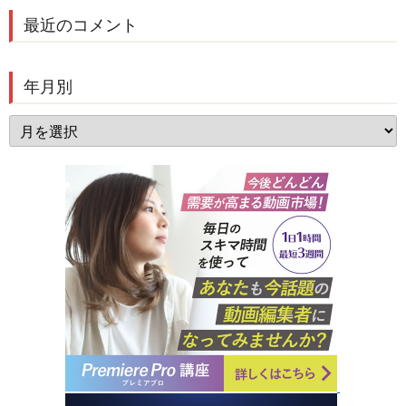
最近のコメント
年月別
年
月
別