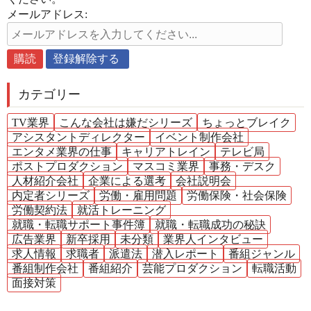
メールアドレス:
カテゴリー
TV業界
こんな会社は嫌だシリーズ
ちょっとブレイク
アシスタントディレクター
イベント制作会社
エンタメ業界の仕事
キャリアトレイン
テレビ局
ポストプロダクション
マスコミ業界
事務・デスク
人材紹介会社
企業による選考
会社説明会
内定者シリーズ
労働・雇用問題
労働保険・社会保険
労働契約法
就活トレーニング
就職・転職サポート事件簿
就職・転職成功の秘訣
広告業界
新卒採用
未分類
業界人インタビュー
求人情報
求職者
派遣法
潜入レポート
番組ジャンル
番組制作会社
番組紹介
芸能プロダクション
転職活動
面接対策