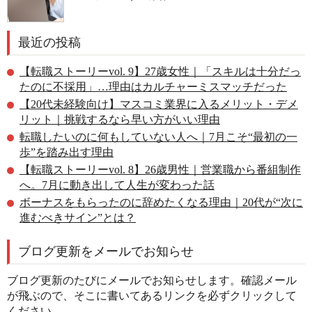
最近の投稿
【転職ストーリーvol. 9】27歳女性｜「スキルは十分だっ
たのに不採用」…理由はカルチャーミスマッチだった
【20代未経験向け】マスコミ業界に入るメリット・デメ
リット｜挑戦するなら早い方がいい理由
転職したいのに何もしていない人へ｜7月こそ“最初の一
歩”を踏み出す理由
【転職ストーリーvol. 8】26歳男性｜営業職から番組制作
へ。7月に動き出して人生が変わった話
ボーナスをもらったのに辞めたくなる理由｜20代が“次に
進むべきサイン”とは？
ブログ更新をメールでお知らせ
ブログ更新のたびにメールでお知らせします。確認メール
が飛ぶので、そこに書いてあるリンクを必ずクリックして
ください。