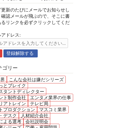
グ更新のたびにメールでお知らせし
。確認メールが飛ぶので、そこに書
あるリンクを必ずクリックしてくだ
。
アドレス:
テゴリー
業界
こんな会社は嫌だシリーズ
っとブレイク
スタントディレクター
ント制作会社
エンタメ業界の仕事
リアトレイン
テレビ局
トプロダクション
マスコミ業界
・デスク
人材紹介会社
による選考
会社説明会
者シリーズ
労働・雇用問題