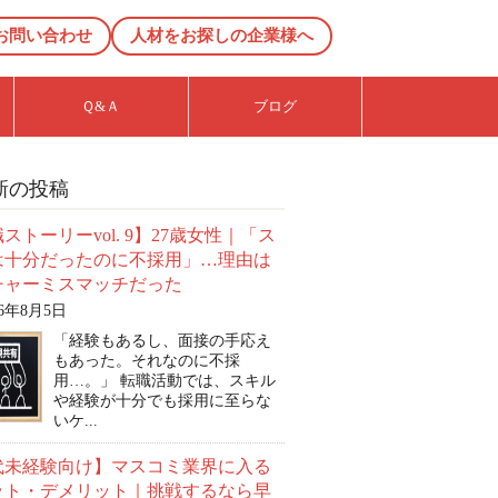
お問い合わせ
人材をお探しの企業様へ
Ｑ&Ａ
ブログ
新の投稿
ストーリーvol. 9】27歳女性｜「ス
は十分だったのに不採用」…理由は
チャーミスマッチだった
26年8月5日
「経験もあるし、面接の手応え
もあった。それなのに不採
用…。」 転職活動では、スキル
や経験が十分でも採用に至らな
いケ...
0代未経験向け】マスコミ業界に入る
ット・デメリット｜挑戦するなら早