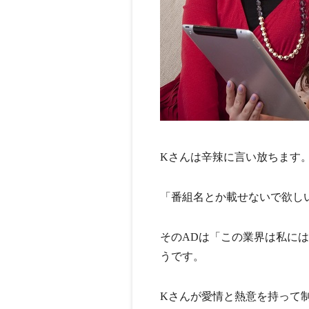
Kさんは辛辣に言い放ちます
「番組名とか載せないで欲し
そのADは「この業界は私に
うです。
Kさんが愛情と熱意を持って