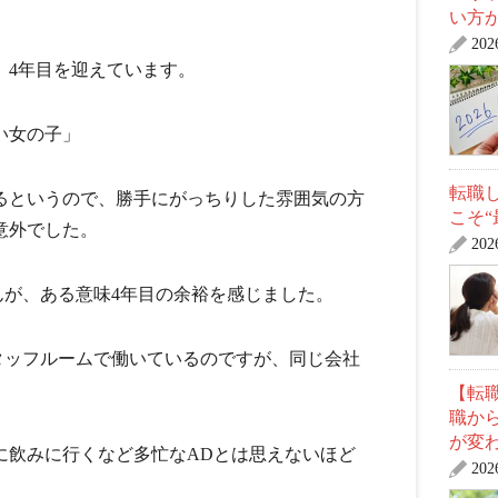
い方
20
、4年目を迎えています。
い女の子」
転職
来るというので、勝手にがっちりした雰囲気の方
こそ
意外でした。
20
んが、ある意味4年目の余裕を感じました。
タッフルームで働いているのですが、同じ会社
【転職
職か
が変
に飲みに行くなど多忙なADとは思えないほど
20