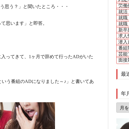
労働
どう思う？」と聞いたところ・・・
就活
就職
って思います」と即答。
就職
新卒
求人
潜入
番組
芸能
入ってきて、1ヶ月で辞めて行ったADがいた
面接
最
○○○という番組のADになりました～♪」と書いてあ
年
年
月
別