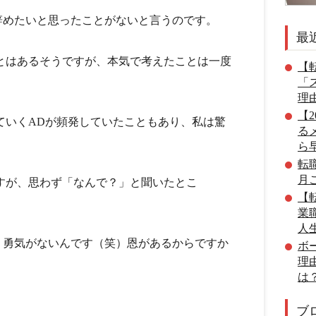
辞めたいと思ったことがないと言うのです。
最
とはあるそうですが、本気で考えたことは一度
【転
「
理
【
ていくADが頻発していたこともあり、私は驚
る
ら
転
月
すが、思わず「なんで？」と聞いたとこ
【転
業
人
う勇気がないんです（笑）恩があるからですか
ボ
理
は
ブ