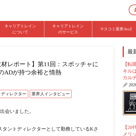
キャリアトレイン
キャリアトレイン
マスコミ業界AtoZ
について
のサービス
最
材レポート】第11回：スポッチャに
【転職
キル
のADが持つ余裕と情熱
カル
20
トディレクター
業界人インタビュー
と出会いました。
【2
スタントディレクターとして勤務しているKさ
メリ