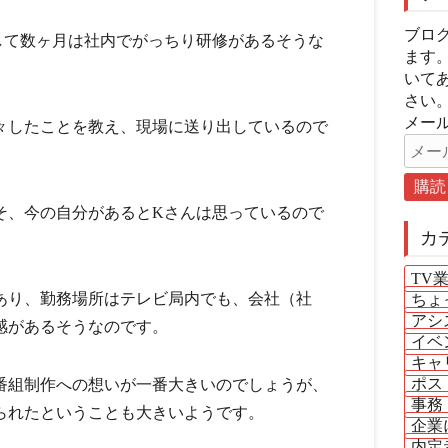
ブロ
して数ヶ月は社内でがっちり研修があるそうな
ます
いて
さい
メール
々したことを教え、現場に送り出しているので
そ、今の自分があるとKさんは思っているので
カ
TV
あり、勤務場所はテレビ局内でも、会社（社
ちょ
アシ
感があるそうなのです。
イベ
キャ
ポス
番組制作への想いが一番大きいのでしょうが、
事務
られたということも大きいようです。
企業
内定