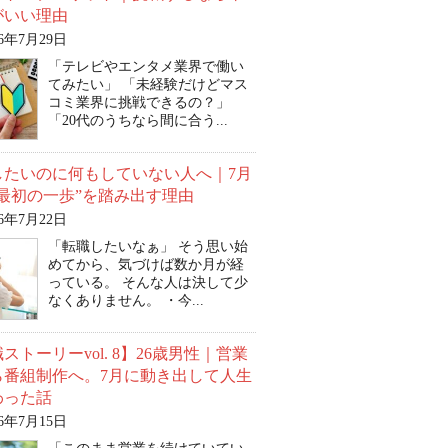
がいい理由
26年7月29日
「テレビやエンタメ業界で働い
てみたい」 「未経験だけどマス
コミ業界に挑戦できるの？」
「20代のうちなら間に合う...
したいのに何もしていない人へ｜7月
“最初の一歩”を踏み出す理由
26年7月22日
「転職したいなぁ」 そう思い始
めてから、気づけば数か月が経
っている。 そんな人は決して少
なくありません。 ・今...
ストーリーvol. 8】26歳男性｜営業
ら番組制作へ。7月に動き出して人生
わった話
26年7月15日