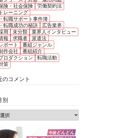
保険・社会保険
労働契約法
トレーニング
・転職サポート事件簿
・転職成功の秘訣
広告業界
採用
未分類
業界人インタビュー
情報
求職者
派遣法
レポート
番組ジャンル
制作会社
番組紹介
プロダクション
転職活動
対策
近のコメント
月別