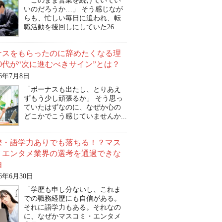
「このまま営業を続けていてい
いのだろうか…」 そう感じなが
らも、忙しい毎日に追われ、転
職活動を後回しにしていた26...
ナスをもらったのに辞めたくなる理
0代が“次に進むべきサイン”とは？
26年7月8日
「ボーナスも出たし、とりあえ
ずもう少し頑張るか」 そう思っ
ていたはずなのに、なぜか心の
どこかでこう感じていませんか...
歴・語学力ありでも落ちる！？マス
・エンタメ業界の選考を通過できな
由
26年6月30日
「学歴も申し分ないし、これま
での職務経歴にも自信がある。
それに語学力もある。それなの
に、なぜかマスコミ・エンタメ