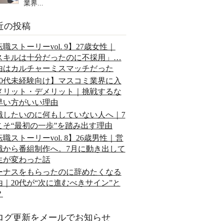
業界...
近の投稿
職ストーリーvol. 9】27歳女性｜
スキルは十分だったのに不採用」…
由はカルチャーミスマッチだった
20代未経験向け】マスコミ業界に入
メリット・デメリット｜挑戦するな
早い方がいい理由
職したいのに何もしていない人へ｜7
こそ“最初の一歩”を踏み出す理由
職ストーリーvol. 8】26歳男性｜営
職から番組制作へ。7月に動き出して
生が変わった話
ーナスをもらったのに辞めたくなる
由｜20代が“次に進むべきサイン”と
？
ログ更新をメールでお知らせ