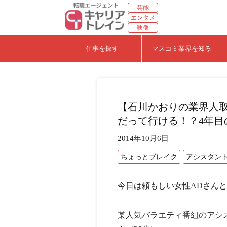
芸能
エンタメ
映像
仕事を探す
マスコミ業界を知る
【石川かおりの業界人取
だって行ける！？4年目
2014年10月6日
ちょっとブレイク
アシスタン
今日は頼もしい女性ADさん
某人気バラエティ番組のアシ