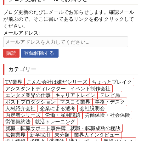
ブログ更新のたびにメールでお知らせします。確認メール
が飛ぶので、そこに書いてあるリンクを必ずクリックして
ください。
メールアドレス:
カテゴリー
TV業界
こんな会社は嫌だシリーズ
ちょっとブレイク
アシスタントディレクター
イベント制作会社
エンタメ業界の仕事
キャリアトレイン
テレビ局
ポストプロダクション
マスコミ業界
事務・デスク
人材紹介会社
企業による選考
会社説明会
内定者シリーズ
労働・雇用問題
労働保険・社会保険
労働契約法
就活トレーニング
就職・転職サポート事件簿
就職・転職成功の秘訣
広告業界
新卒採用
未分類
業界人インタビュー