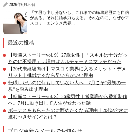
2026年6月30日
「学歴も申し分ないし、これまでの職務経歴にも自信
がある。それに語学力もある。それなのに、なぜかマ
スコミ・エンタメ業界...
最近の投稿
【転職ストーリーvol. 9】27歳女性｜「スキルは十分だっ
たのに不採用」…理由はカルチャーミスマッチだった
【20代未経験向け】マスコミ業界に入るメリット・デメ
リット｜挑戦するなら早い方がいい理由
転職したいのに何もしていない人へ｜7月こそ“最初の一
歩”を踏み出す理由
【転職ストーリーvol. 8】26歳男性｜営業職から番組制作
へ。7月に動き出して人生が変わった話
ボーナスをもらったのに辞めたくなる理由｜20代が“次に
進むべきサイン”とは？
ブログ更新をメールでお知らせ