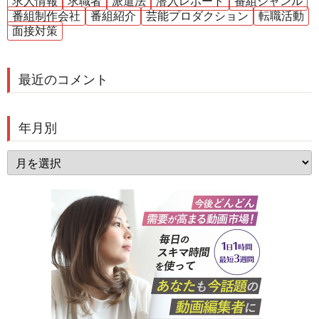
求人情報
求職者
派遣法
潜入レポート
番組ジャンル
番組制作会社
番組紹介
芸能プロダクション
転職活動
面接対策
最近のコメント
年月別
年
月
別